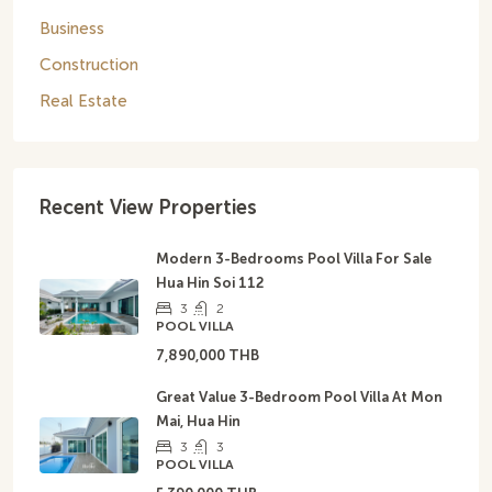
Business
Construction
Real Estate
Recent View Properties
Modern 3-Bedrooms Pool Villa For Sale
Hua Hin Soi 112
3
2
POOL VILLA
7,890,000 THB
Great Value 3-Bedroom Pool Villa At Mon
Mai, Hua Hin
3
3
POOL VILLA